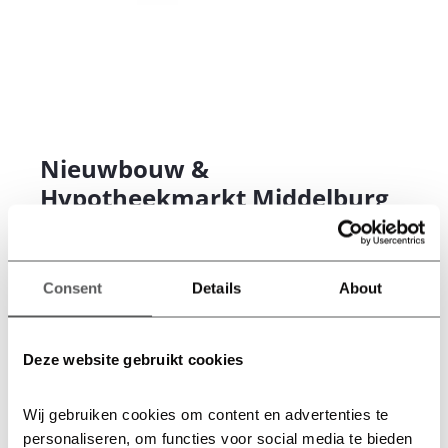
Nieuwbouw &
Hypotheekmarkt Middelburg
30 september 2023
van 13.00 tot 16.00 uur
locatie: Van der Valk – Middelburg
Consent
Details
About
Wil je weten wat de financiële mogelijkheden zijn bij
Deze website gebruikt cookies
het kopen van een nieuwbouwwoning? Als je ‘s
ochtends jouw favoriete woning hebt gezien tijdens de
Wij gebruiken cookies om content en advertenties te 
Open Huizen Route in Feel Good
, kun je je ‘s middags
personaliseren, om functies voor social media te bieden 
laten informeren. De adviseurs van Rabobank staan