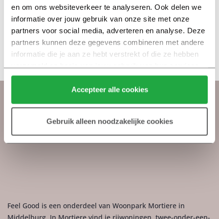
en om ons websiteverkeer te analyseren. Ook delen we 
tussen 13.00 en 16.00 uur voor je klaar bij Van der
informatie over jouw gebruik van onze site met onze 
Valk in Middelburg.
partners voor social media, adverteren en analyse. Deze 
Daarnaast zijn er ook ontwikkelaars en makelaars
partners kunnen deze gegevens combineren met andere 
aanwezig om je aanvullende vragen te beantwoorden
informatie die je aan ze hebt verstrekt of die ze hebben 
over de woningen Feel Good en andere projecten.
verzameld op basis van jouw gebruik van hun services.
Klik hier 
voor meer informatie over ons cookiebeleid.
Accepteer alle cookies
Feel Good Mortiere is een ontwikkeling van:
Gebruik alleen noodzakelijke cookies
Feel Good is een onderdeel van Woonpark Mortiere in
Middelburg. In Mortiere vind je rijwoningen, twee-onder-een-